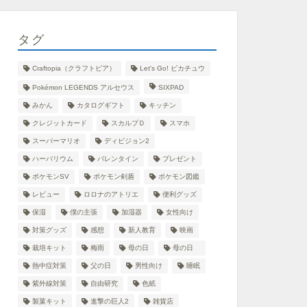
タグ
Craftopia（クラフトピア）
Let's Go! ピカチュウ
Pokémon LEGENDS アルセウス
SIXPAD
みかん
カタログギフト
キッチン
クレジットカード
スカルプＤ
スマホ
スーパーマリオ
ディビジョン2
ハーバリウム
バレンタイン
プレゼント
ポケモンSV
ポケモン剣盾
ポケモン図鑑
レビュー
ロロナのアトリエ
便利グッズ
保湿
僕の主張
加湿器
女性向け
対策グッズ
感想
新人教育
映画
栽培キット
梅雨
母の日
母の日
熱中症対策
父の日
男性向け
睡眠
紫外線対策
自由研究
色紙
製菓キット
進撃の巨人2
雑貨店