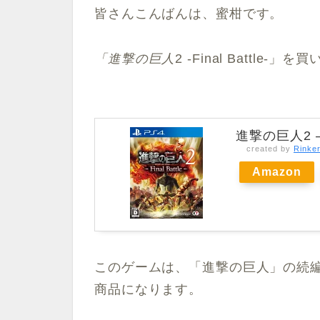
皆さんこんばんは、蜜柑です。
「進撃の
巨人
2 -Final Batt
進撃の巨人2 – F
created by
Rinke
Amazon
このゲームは、「進撃の巨人」の続
商品になります。