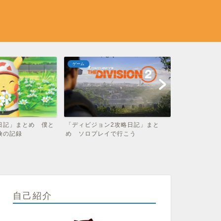
ポケモン
インテリア
2攻略日記」まと
「ポケモン剣盾攻略日記」まとめ
「2020年」
で行こう
ライバルと目指すチャンピ...
ゼント雑貨43選
自己紹介