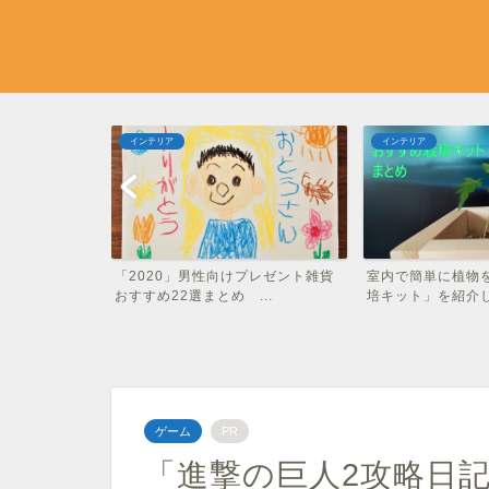
インテリア
ゲーム
プレゼント雑貨
室内で簡単に植物を育てられる「栽
エキサイティング
..
培キット」を紹介します。...
つ！37選の最高ゲー
ゲーム
PR
「進撃の巨人2攻略日