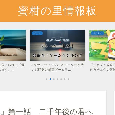
蜜柑の里情報板
ポケモン
ゲーム
なストーリーが待
「ピカブイ攻略日記」まとめ 僕と
「ディビジョン
ムラ...
ピカチュウの冒険の記録
め ソロプレイ
記」第一話 二千年後の君へ