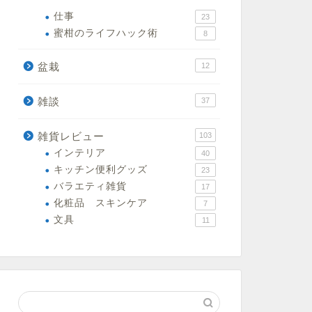
仕事
23
蜜柑のライフハック術
8
盆栽
12
雑談
37
雑貨レビュー
103
インテリア
40
キッチン便利グッズ
23
バラエティ雑貨
17
化粧品 スキンケア
7
文具
11