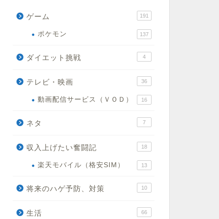
ゲーム
191
ポケモン
137
ダイエット挑戦
4
テレビ・映画
36
動画配信サービス（ＶＯＤ）
16
ネタ
7
収入上げたい奮闘記
18
楽天モバイル（格安SIM）
13
将来のハゲ予防、対策
10
生活
66