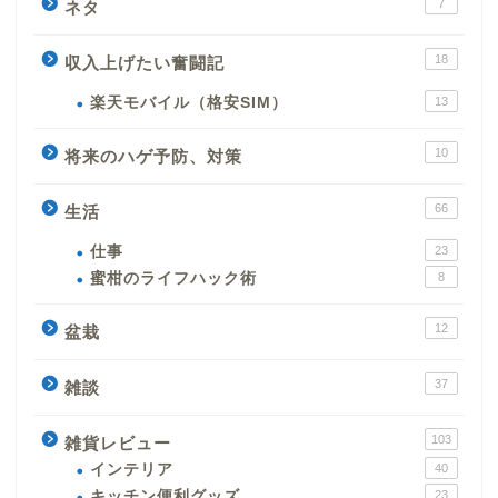
7
ネタ
18
収入上げたい奮闘記
楽天モバイル（格安SIM）
13
10
将来のハゲ予防、対策
66
生活
仕事
23
蜜柑のライフハック術
8
12
盆栽
37
雑談
103
雑貨レビュー
インテリア
40
キッチン便利グッズ
23