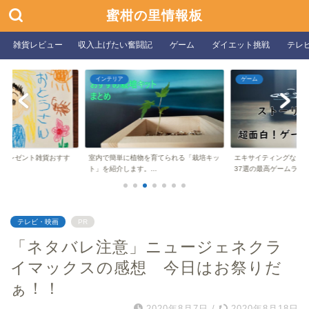
蜜柑の里情報板
雑貨レビュー
収入上げたい奮闘記
ゲーム
ダイエット挑戦
テレ
インテリア
ゲーム
向けプレゼント雑貨おすす
室内で簡単に植物を育てられる「栽培キッ
エキサイティングなス
ト」を紹介します。...
37選の最高ゲームラ...
テレビ・映画
PR
「ネタバレ注意」ニュージェネクラ
イマックスの感想 今日はお祭りだ
ぁ！！
2020年8月7日
/
2020年8月18日