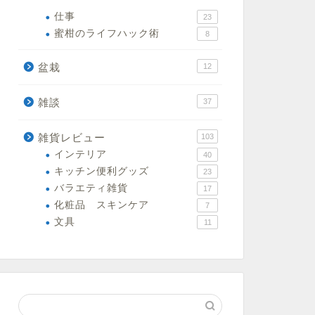
仕事
23
蜜柑のライフハック術
8
盆栽
12
雑談
37
雑貨レビュー
103
インテリア
40
キッチン便利グッズ
23
バラエティ雑貨
17
化粧品 スキンケア
7
文具
11