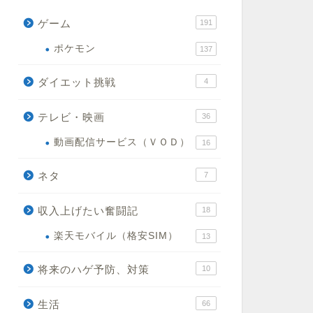
ゲーム
191
ポケモン
137
ダイエット挑戦
4
テレビ・映画
36
動画配信サービス（ＶＯＤ）
16
ネタ
7
収入上げたい奮闘記
18
楽天モバイル（格安SIM）
13
将来のハゲ予防、対策
10
生活
66