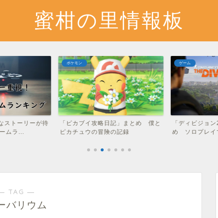
蜜柑の里情報板
ポケモン
ゲーム
なストーリーが待
「ピカブイ攻略日記」まとめ 僕と
「ディビジョン
ムラ...
ピカチュウの冒険の記録
め ソロプレイ
― TAG ―
ーバリウム