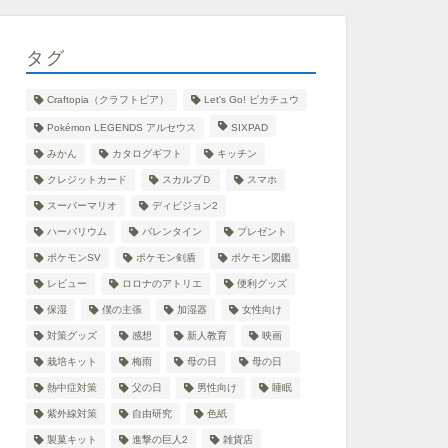
タグ
Craftopia（クラフトピア）
Let's Go! ピカチュウ
Pokémon LEGENDS アルセウス
SIXPAD
みかん
カタログギフト
キッチン
クレジットカード
スカルプＤ
スマホ
スーパーマリオ
ディビジョン2
ハーバリウム
バレンタイン
プレゼント
ポケモンSV
ポケモン剣盾
ポケモン図鑑
レビュー
ロロナのアトリエ
便利グッズ
保湿
僕の主張
加湿器
女性向け
対策グッズ
感想
新人教育
映画
栽培キット
梅雨
母の日
母の日
熱中症対策
父の日
男性向け
睡眠
紫外線対策
自由研究
色紙
製菓キット
進撃の巨人2
雑貨店