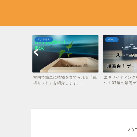
インテリア
ゲーム
プレゼント雑貨
室内で簡単に植物を育てられる「栽
エキサイティング
..
培キット」を紹介します。...
つ！37選の最高ゲー
ハ