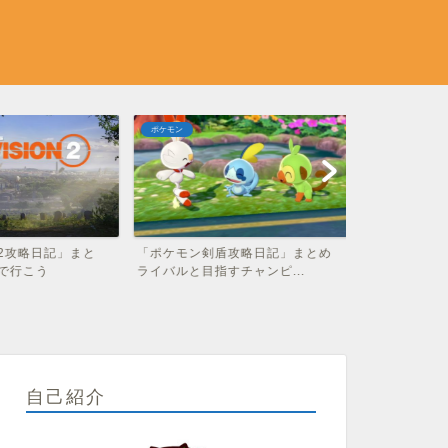
ポケモン
インテリア
2攻略日記」まと
「ポケモン剣盾攻略日記」まとめ
「2020年」
で行こう
ライバルと目指すチャンピ...
ゼント雑貨43選
自己紹介