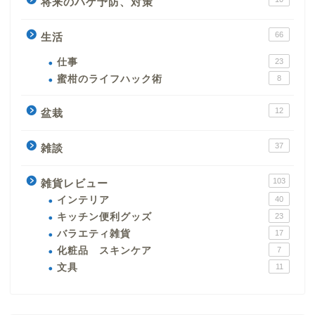
将来のハゲ予防、対策
66
生活
仕事
23
蜜柑のライフハック術
8
12
盆栽
37
雑談
103
雑貨レビュー
インテリア
40
キッチン便利グッズ
23
バラエティ雑貨
17
化粧品 スキンケア
7
文具
11