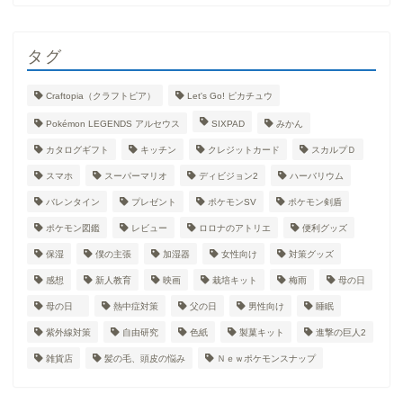
タグ
Craftopia（クラフトピア）
Let's Go! ピカチュウ
Pokémon LEGENDS アルセウス
SIXPAD
みかん
カタログギフト
キッチン
クレジットカード
スカルプＤ
スマホ
スーパーマリオ
ディビジョン2
ハーバリウム
バレンタイン
プレゼント
ポケモンSV
ポケモン剣盾
ポケモン図鑑
レビュー
ロロナのアトリエ
便利グッズ
保湿
僕の主張
加湿器
女性向け
対策グッズ
感想
新人教育
映画
栽培キット
梅雨
母の日
母の日
熱中症対策
父の日
男性向け
睡眠
紫外線対策
自由研究
色紙
製菓キット
進撃の巨人2
雑貨店
髪の毛、頭皮の悩み
Ｎｅｗポケモンスナップ