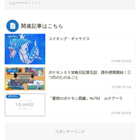
したーーーー！！！！
関連記事はこちら
ポケモン
コイキング・ギャラドス
2018年3月28日
ゲーム
ポケモンＳＶ攻略日記第五話 課外授業開始！三
つ巴のたのみごと
2023年1月13日
ポケモン
「蜜柑のポケモン図鑑」№792 ルナアーラ
2019年2月26日
スポンサーリンク