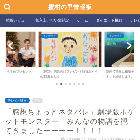
蜜柑の里情報板
雑貨レビュー
収入上げたい奮闘記
ゲーム
ダイエット挑戦
テレ
インテリア
インテリア
ト
「2020」男性向けプレゼント雑貨おすす
室内で簡単に植物を育てられる「栽培キッ
め22選まとめ ...
ト」を紹介します。...
テレビ・映画
PR
「感想ちょっとネタバレ」劇場版ポケ
ットモンスター みんなの物語を観
てきましたーーーー！！！！
2018年7月13日
/
2019年8月5日