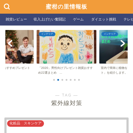
蜜柑の里情報板
雑貨レビュー
収入上げたい奮闘記
ゲーム
ダイエット挑戦
テレ
インテリア
インテリア
性向けおすすめプレゼント
「2020」男性向けプレゼント雑貨おすす
室内で簡単に植物を育
め22選まとめ ...
ト」を紹介します。...
― TAG ―
紫外線対策
化粧品 スキンケア