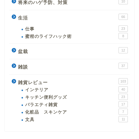
10
将来のハゲ予防、対策
66
生活
仕事
23
蜜柑のライフハック術
8
12
盆栽
37
雑談
103
雑貨レビュー
インテリア
40
キッチン便利グッズ
23
バラエティ雑貨
17
化粧品 スキンケア
7
文具
11