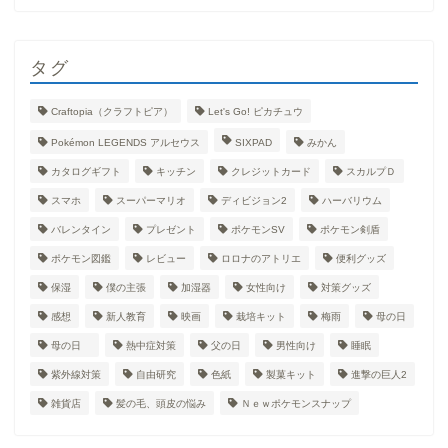
タグ
Craftopia（クラフトピア）
Let's Go! ピカチュウ
Pokémon LEGENDS アルセウス
SIXPAD
みかん
カタログギフト
キッチン
クレジットカード
スカルプＤ
スマホ
スーパーマリオ
ディビジョン2
ハーバリウム
バレンタイン
プレゼント
ポケモンSV
ポケモン剣盾
ポケモン図鑑
レビュー
ロロナのアトリエ
便利グッズ
保湿
僕の主張
加湿器
女性向け
対策グッズ
感想
新人教育
映画
栽培キット
梅雨
母の日
母の日
熱中症対策
父の日
男性向け
睡眠
紫外線対策
自由研究
色紙
製菓キット
進撃の巨人2
雑貨店
髪の毛、頭皮の悩み
Ｎｅｗポケモンスナップ