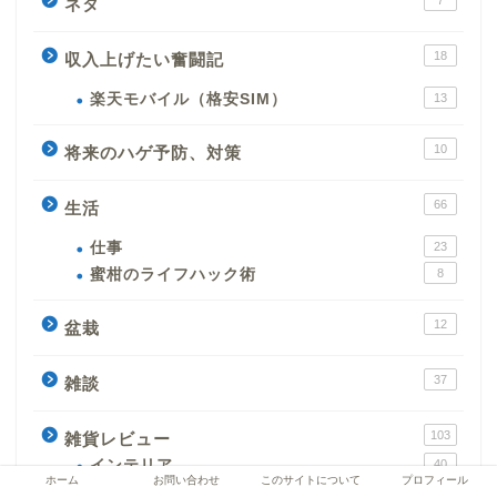
ネタ
18
収入上げたい奮闘記
楽天モバイル（格安SIM）
13
10
将来のハゲ予防、対策
66
生活
仕事
23
蜜柑のライフハック術
8
12
盆栽
37
雑談
103
雑貨レビュー
インテリア
40
ホーム
お問い合わせ
このサイトについて
プロフィール
キッチン便利グッズ
23