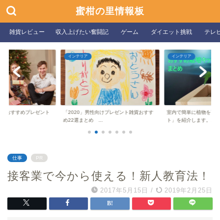
蜜柑の里情報板
雑貨レビュー
収入上げたい奮闘記
ゲーム
ダイエット挑戦
テレ
インテリア
インテリア
性向けおすすめプレゼント
「2020」男性向けプレゼント雑貨おすす
室内で簡単に植物を育
め22選まとめ ...
ト」を紹介します。...
仕事
PR
接客業で今から使える！新人教育法！
2017年5月15日
/
2019年2月25日