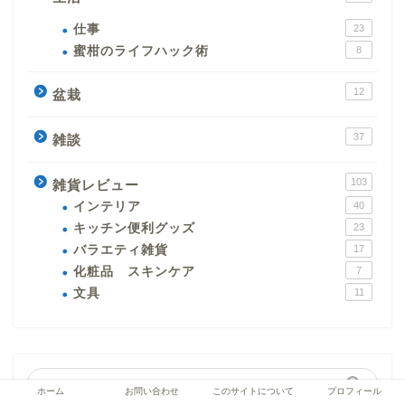
仕事
23
蜜柑のライフハック術
8
12
盆栽
37
雑談
103
雑貨レビュー
インテリア
40
キッチン便利グッズ
23
バラエティ雑貨
17
化粧品 スキンケア
7
文具
11
ホーム
お問い合わせ
このサイトについて
プロフィール