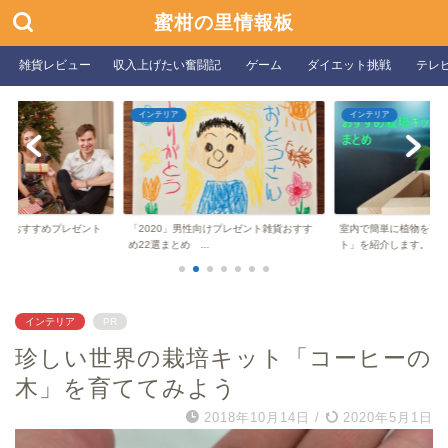
蜜柑の里情報板
雑貨レビュー
収入上げたい奮闘記
ゲーム
ダイエット挑戦
テレ
インテリア
ゲーム
向けプレゼント雑貨おすす
室内で簡単に植物を育てられる「栽培キッ
エキサイティングなス
ト」を紹介します。...
37選の最高ゲームラ...
インテリア
PR
珍しい世界の栽培キット「コーヒーの
木」を育ててみよう
2018年10月14日
/
2020年5月1日