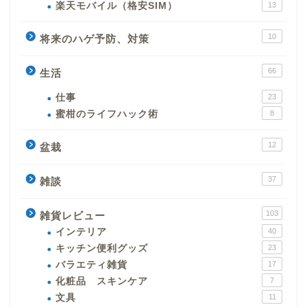
楽天モバイル（格安SIM）
13
10
将来のハゲ予防、対策
66
生活
仕事
23
蜜柑のライフハック術
8
12
盆栽
37
雑談
103
雑貨レビュー
インテリア
40
キッチン便利グッズ
23
バラエティ雑貨
17
化粧品 スキンケア
7
文具
11