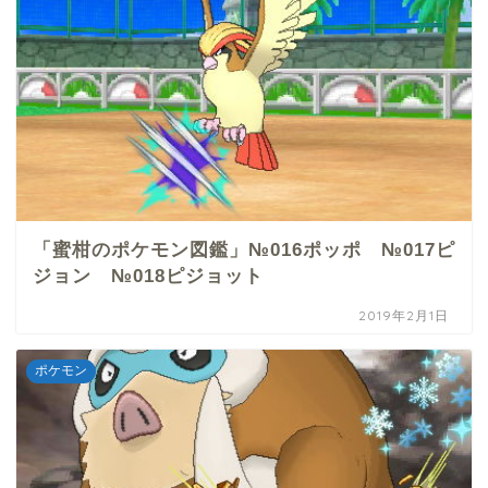
「蜜柑のポケモン図鑑」№016ポッポ №017ピ
ジョン №018ピジョット
2019年2月1日
ポケモン