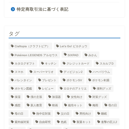
特定商取引法に基づく表記
タグ
Craftopia（クラフトピア）
Let's Go! ピカチュウ
Pokémon LEGENDS アルセウス
SIXPAD
みかん
カタログギフト
キッチン
クレジットカード
スカルプＤ
スマホ
スーパーマリオ
ディビジョン2
ハーバリウム
バレンタイン
プレゼント
ポケモンSV
ポケモン剣盾
ポケモン図鑑
レビュー
ロロナのアトリエ
便利グッズ
保湿
僕の主張
加湿器
女性向け
対策グッズ
感想
新人教育
映画
栽培キット
梅雨
母の日
母の日
熱中症対策
父の日
男性向け
睡眠
紫外線対策
自由研究
色紙
製菓キット
進撃の巨人2