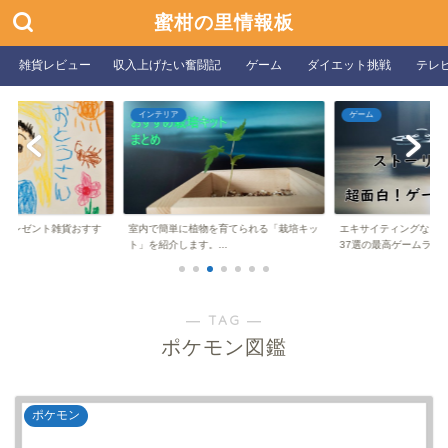
蜜柑の里情報板
雑貨レビュー
収入上げたい奮闘記
ゲーム
ダイエット挑戦
テレ
インテリア
ゲーム
向けプレゼント雑貨おすす
室内で簡単に植物を育てられる「栽培キッ
エキサイティングなス
ト」を紹介します。...
37選の最高ゲームラ...
― TAG ―
ポケモン図鑑
ポケモン