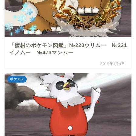
「蜜柑のポケモン図鑑」№220ウリムー №221
イノムー №473マンムー
2019年1月4日
ポケモン